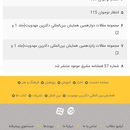
انتظار نوجوان 115
۵
مجموعه مقالات دوازهمين همايش بين‌المللی دكترين مهدويت(جلد 1 و
۶
2)
مجموعه مقالات پانزدهمين همايش بين‌المللی دكترين مهدويت(جلد 1 و
۷
2)
شماره 57 فصلنامه مشرق موعود منتشر شد
۸
صفحه نخست
اخبار
آموزش
پژوهش
فرهنگ و هنر
همایش بین المللی دکترین مهدویت
بین الملل
نشریات
کتاب ها
آرشیو مطالب
تماس با ما
دربارۀ ما
پيوندها
جستجوی پيشرفته