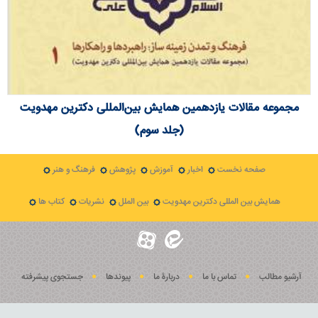
مجموعه مقالات یازدهمین همايش بين‌المللی دكترين مهدويت
(جلد سوم)
صفحه نخست
اخبار
آموزش
پژوهش
فرهنگ و هنر
همایش بین المللی دکترین مهدویت
بین الملل
نشریات
کتاب ها
آرشیو مطالب
تماس با ما
دربارۀ ما
پيوندها
جستجوی پيشرفته