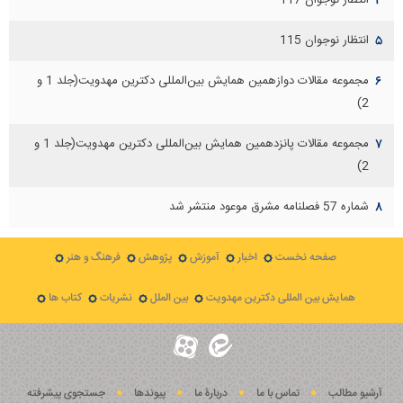
انتظار نوجوان 117
۴
انتظار نوجوان 115
۵
مجموعه مقالات دوازهمين همايش بين‌المللی دكترين مهدويت(جلد 1 و
۶
2)
مجموعه مقالات پانزدهمين همايش بين‌المللی دكترين مهدويت(جلد 1 و
۷
2)
شماره 57 فصلنامه مشرق موعود منتشر شد
۸
صفحه نخست
اخبار
آموزش
پژوهش
فرهنگ و هنر
همایش بین المللی دکترین مهدویت
بین الملل
نشریات
کتاب ها
آرشیو مطالب
تماس با ما
دربارۀ ما
پيوندها
جستجوی پيشرفته