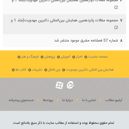
مجموعه مقالات دوازهمين همايش بين‌المللی دكترين مهدويت(جلد 1 و
۶
2)
مجموعه مقالات پانزدهمين همايش بين‌المللی دكترين مهدويت(جلد 1 و
۷
2)
شماره 57 فصلنامه مشرق موعود منتشر شد
۸
صفحه نخست
اخبار
آموزش
پژوهش
فرهنگ و هنر
همایش بین المللی دکترین مهدویت
بین الملل
نشریات
کتاب ها
آرشیو مطالب
تماس با ما
دربارۀ ما
پيوندها
جستجوی پيشرفته
تمام حقوق محفوظ بوده و استفاده از مطالب سایت با ذکر منبع بلامانع است.