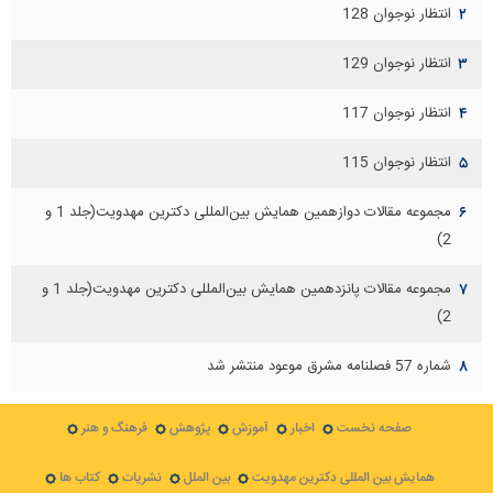
انتظار نوجوان 128
۲
انتظار نوجوان 129
۳
انتظار نوجوان 117
۴
انتظار نوجوان 115
۵
مجموعه مقالات دوازهمين همايش بين‌المللی دكترين مهدويت(جلد 1 و
۶
2)
مجموعه مقالات پانزدهمين همايش بين‌المللی دكترين مهدويت(جلد 1 و
۷
2)
شماره 57 فصلنامه مشرق موعود منتشر شد
۸
صفحه نخست
اخبار
آموزش
پژوهش
فرهنگ و هنر
همایش بین المللی دکترین مهدویت
بین الملل
نشریات
کتاب ها