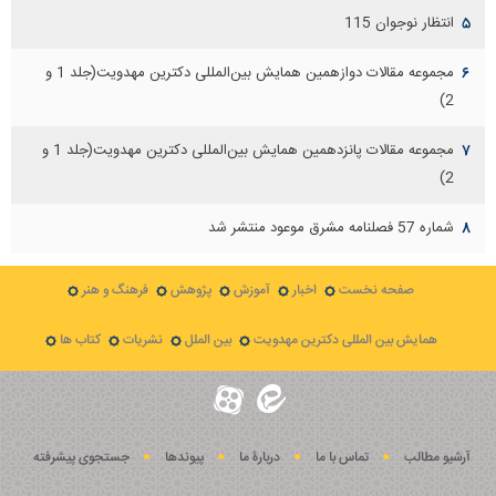
انتظار نوجوان 115
۵
مجموعه مقالات دوازهمين همايش بين‌المللی دكترين مهدويت(جلد 1 و
۶
2)
مجموعه مقالات پانزدهمين همايش بين‌المللی دكترين مهدويت(جلد 1 و
۷
2)
شماره 57 فصلنامه مشرق موعود منتشر شد
۸
صفحه نخست
اخبار
آموزش
پژوهش
فرهنگ و هنر
همایش بین المللی دکترین مهدویت
بین الملل
نشریات
کتاب ها
آرشیو مطالب
تماس با ما
دربارۀ ما
پيوندها
جستجوی پيشرفته