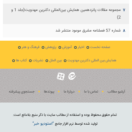
مجموعه مقالات پانزدهمين همايش بين‌المللی دكترين مهدويت(جلد 1 و
۷
2)
شماره 57 فصلنامه مشرق موعود منتشر شد
۸
صفحه نخست
اخبار
آموزش
پژوهش
فرهنگ و هنر
همایش بین المللی دکترین مهدویت
بین الملل
نشریات
کتاب ها
آرشیو مطالب
تماس با ما
دربارۀ ما
پيوندها
جستجوی پيشرفته
تمام حقوق محفوظ بوده و استفاده از مطالب سایت با ذکر منبع بلامانع است.
”استوديو خبر“
توليد شده توسط نرم افزار جامع