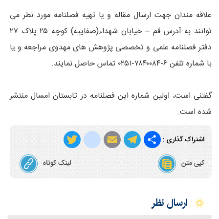
علاقه مندان جهت ارسال مقاله و یا تهیه فصلنامه مورد نطر می
توانند به آدرس قم – خیابان شهداء(صفاییه) کوچه ۲۵ پلاک ۲۷
دفتر فصلنامه علمی و تخصصی پژوهش های مهدوی مراجعه و یا
با شماره تلفن ۶-۷۸۴۰۰۸۴-۰۲۵۱ تماس حاصل نمایند.
گفتنی است، اولین شماره این فصلنامه در تابستان امسال منتشر
شده است.
T
i
E
T
S
اشتراک گذاری :
w
n
m
e
h
کپی متن
لینک کوتاه
i
s
a
l
a
t
t
i
e
r
ارسال نظر
t
a
l
g
e