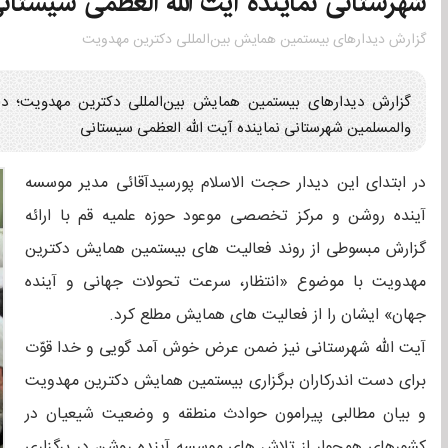
شهرستانی نماینده آیت الله العظمی سیستان
گزارش دیدارهای بیستمین همایش بین‌المللی دکترین مهدویت
گزارش دیدارهای بیستمین همایش بین‌المللی دکترین مهدویت؛ دی
والمسلمین شهرستانی نماینده آیت الله العظمی سیستانی
در ابتدای این دیدار حجت الاسلام پورسیدآقائی مدیر موسسه
آینده روشن و مرکز تخصصی موعود حوزه علمیه قم با ارائه
گزارش مبسوطی از روند فعالیت های بیستمین همایش دکترین
مهدویت با موضوع «انتظار، سرعت تحولات جهانی و آینده
جهان» ایشان را از فعالیت های همایش مطلع کرد.
آیت الله شهرستانی نیز ضمن عرض خوش آمد گویی و خدا قوّت
برای دست اندرکاران برگزاری بیستمین همایش دکترین مهدویت
و بیان مطالبی پیرامون حوادث منطقه و وضعیت شیعیان در
کشورهای همجوار از تلاش های موسسه آینده روشن در برگزاری