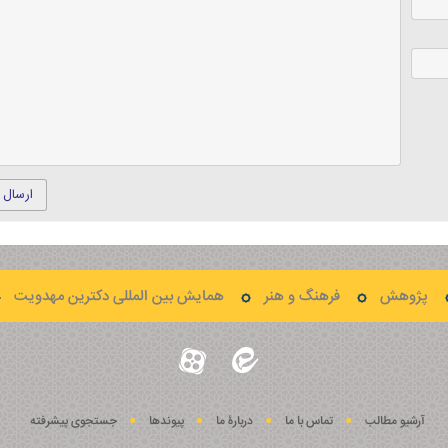
ارسال 
پژوهش
فرهنگ و هنر
همایش بین المللی دکترین مهدویت
آرشیو مطالب
تماس با ما
دربارۀ ما
پيوندها
جستجوی پيشرفته