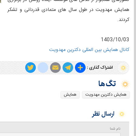
همایش مهدویت در طول سال های متمادی قدردانی و تشکر
کردند.
1403/10/03
کانال همایش بین المللی دکترین مهدویت
T
i
E
T
S
اشتراک گذاری :
w
n
m
e
h
i
s
a
l
a
همایش دکترین مهدویت
همایش
t
t
i
e
r
t
a
l
g
e
ارسال نظر
e
g
r
r
r
a
نام شما