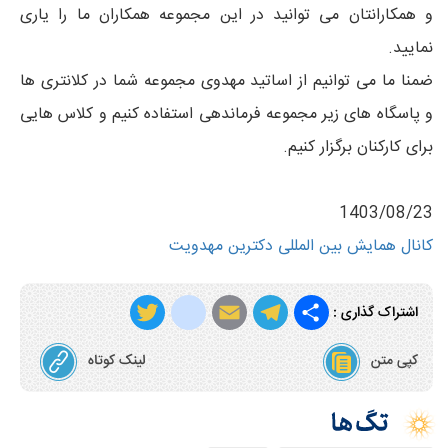
و همکارانتان می توانید در این مجموعه همکاران ما را یاری
نمایید.
ضمنا ما می توانیم از اساتید مهدوی مجموعه شما در کلانتری ها
و پاسگاه های زیر مجموعه فرماندهی استفاده کنیم و کلاس هایی
برای کارکنان برگزار کنیم.
1403/08/23
کانال همایش بین المللی دکترین مهدویت
T
i
E
T
S
اشتراک گذاری :
w
n
m
e
h
کپی متن
لینک کوتاه
i
s
a
l
a
t
t
i
e
r
t
a
l
g
e