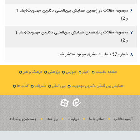
مجموعه مقالات دوازهمين همايش بين‌المللی دكترين مهدويت(جلد 1
۶
و 2)
مجموعه مقالات پانزدهمين همايش بين‌المللی دكترين مهدويت(جلد 1
۷
و 2)
شماره 57 فصلنامه مشرق موعود منتشر شد
۸
صفحه نخست
اخبار
آموزش
پژوهش
فرهنگ و هنر
همایش بین المللی دکترین مهدویت
بین الملل
نشریات
کتاب ها
آرشیو مطالب
تماس با ما
دربارۀ ما
پيوندها
جستجوی پيشرفته