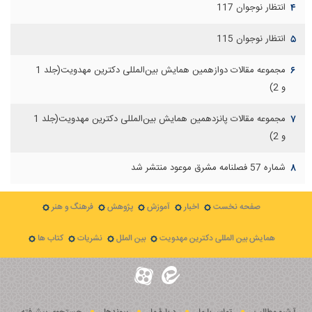
انتظار نوجوان 117
۴
انتظار نوجوان 115
۵
مجموعه مقالات دوازهمين همايش بين‌المللی دكترين مهدويت(جلد 1
۶
و 2)
مجموعه مقالات پانزدهمين همايش بين‌المللی دكترين مهدويت(جلد 1
۷
و 2)
شماره 57 فصلنامه مشرق موعود منتشر شد
۸
صفحه نخست
اخبار
آموزش
پژوهش
فرهنگ و هنر
همایش بین المللی دکترین مهدویت
بین الملل
نشریات
کتاب ها