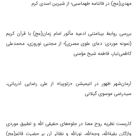
مهدی(عج) در فالنامه طهماسبی؛ از شیرین اسدی کرم
بررسی روابط بینامتنی ادعیه مأثور امام زمان(عج) با قرآن کریم
(نمونه موردی: دعای علوی مصری)؛ از مجتبی نوروزی، محمدعلی
کاظمی‌تبار، فاطمه شیخ مؤمنی
آرمان‌شهر ظهور در انیمیشن «زتوپیا» از علی رضایی آدریانی،
سیدرضی موسوی گیلانی
کاربست نظریه روح معنا در جلوه‌های حقیقی الله و تطبیق موردی
واژگان بقیةالله، وجه‌الله، نورالله و نظائر آن بر حضرت قائم(عج)