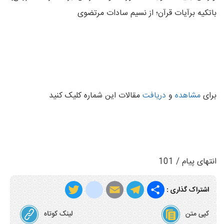
باتکیه برآیات قرآن؛ از نسیم سادات مرتضوی
برای
مشاهده
و
دریافت
مقالات این شماره کلیک کنید
انتهای پیام / 101
T
i
E
T
S
اشتراک گذاری :
w
n
m
e
h
کپی متن
لینک کوتاه
i
s
a
l
a