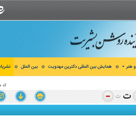
 هنر
همایش بین المللی دکترین مهدویت
بین الملل
نشریا
کد م