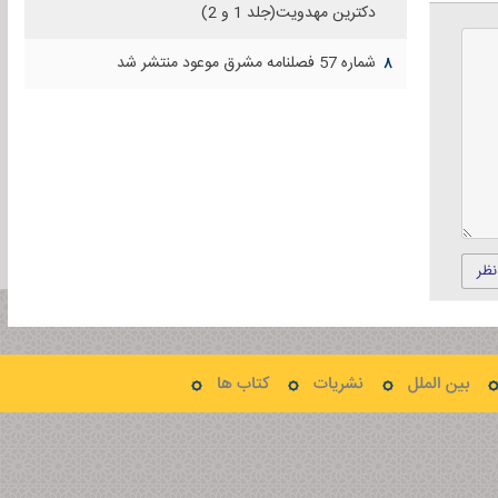
دكترين مهدويت(جلد 1 و 2)
شماره 57 فصلنامه مشرق موعود منتشر شد
۸
نظر
بین الملل
نشریات
کتاب ها